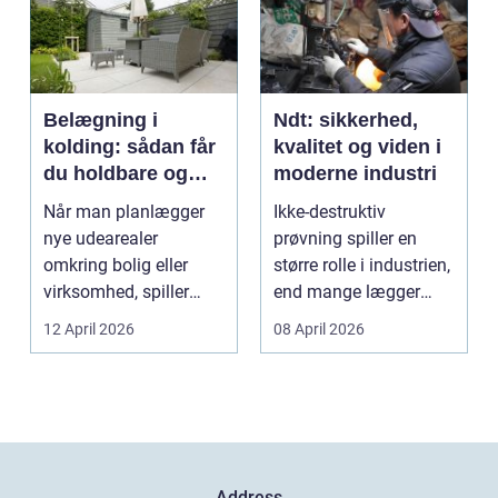
Belægning i
Ndt: sikkerhed,
kolding: sådan får
kvalitet og viden i
du holdbare og
moderne industri
flotte udearealer
Når man planlægger
Ikke-destruktiv
nye udearealer
prøvning spiller en
omkring bolig eller
større rolle i industrien,
virksomhed, spiller
end mange lægger
belægningen en helt
mærke til i hverdage...
12 April 2026
08 April 2026
centra...
Address