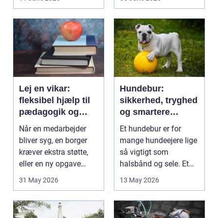
på....
intime...
Lej en vikar:
Hundebur:
fleksibel hjælp til
sikkerhed, tryghed
pædagogik og
og smartere
sundhed
hverdag med hund
Når en medarbejder
Et hundebur er for
bliver syg, en borger
mange hundeejere lige
kræver ekstra støtte,
så vigtigt som
eller en ny opgave
halsbånd og sele. Et
opstår fra dag til...
godt bur gi...
31 May 2026
13 May 2026