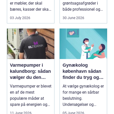
er møbler, der skal
grøntsagsafgrøder i
bæres, kasser der skal
både professionel og
pakkes, o...
hobbybaseret
03 July 2026
30 June 2026
dyrkning. Ba...
Varmepumper i
Gynækolog
kalundborg: sådan
københavn sådan
vælger du den
finder du tryg og
rigtige løsning
professionel hjælp
Varmepumper er blevet
At vælge gynækolog er
en af de mest
for mange en sårbar
populære måder at
beslutning.
spare på energien og
Undersøgelser og
få et bedre indeklima
behandlinger foregår i
11 June 2026
05 June 2026