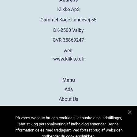
web:
www.klikko.dk
Menu
Ads
About Us
Cookies
På vores website bruges cookies til at huske dine indstillinger,
Contact
statistik og personalisering af indhold og annoncer. Denne
Sitemap
information deles med tredjepart. Ved fortsat brug af websiden
godkender du cookiepolitikken.