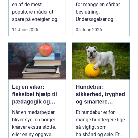
en af de mest
for mange en sårbar
populære måder at
beslutning.
spare på energien og
Undersøgelser og
få et bedre indeklima
behandlinger foregår i
11 June 2026
05 June 2026
på....
intime...
Lej en vikar:
Hundebur:
fleksibel hjælp til
sikkerhed, tryghed
pædagogik og
og smartere
sundhed
hverdag med hund
Når en medarbejder
Et hundebur er for
bliver syg, en borger
mange hundeejere lige
kræver ekstra støtte,
så vigtigt som
eller en ny opgave
halsbånd og sele. Et