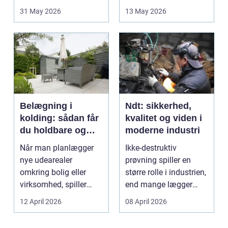
opstår fra dag til...
godt bur gi...
31 May 2026
13 May 2026
Belægning i
Ndt: sikkerhed,
kolding: sådan får
kvalitet og viden i
du holdbare og
moderne industri
flotte udearealer
Når man planlægger
Ikke-destruktiv
nye udearealer
prøvning spiller en
omkring bolig eller
større rolle i industrien,
virksomhed, spiller
end mange lægger
belægningen en helt
mærke til i hverdage...
12 April 2026
08 April 2026
centra...