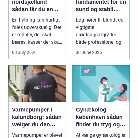
nordsjælland
fundamentet for en
sådan får du en
sund og stabil
tryg og effektiv
løgavl
En flytning kan hurtigt
Løg hører til blandt de
flytning
føles uoverskuelig. Der
vigtigste
er møbler, der skal
grøntsagsafgrøder i
bæres, kasser der skal
både professionel og
pakkes, o...
hobbybaseret
03 July 2026
30 June 2026
dyrkning. Ba...
Varmepumper i
Gynækolog
kalundborg: sådan
københavn sådan
vælger du den
finder du tryg og
rigtige løsning
professionel hjælp
Varmepumper er blevet
At vælge gynækolog er