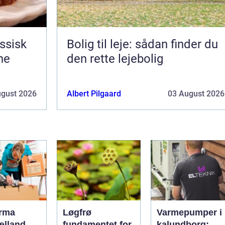
Bolig til leje: sådan finder du
ne
den rette lejebolig
ugust 2026
Albert Pilgaard
03 August 2026
irma
Løgfrø
Varmepumper i
ælland
fundamentet for
kalundborg: