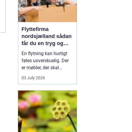
Flyttefirma
t
nordsjælland sådan
får du en tryg og
effektiv flytning
En flytning kan hurtigt
føles uoverskuelig. Der
er møbler, der skal
bæres, kasser der skal
03 July 2026
pakkes, og ofte en stram
tidsplan at leve op til.
Mange i Nordsjælland
vælger derfor at bruge et
professionelt flyttefirma,
som kan tage sig af det
tunge arbej...