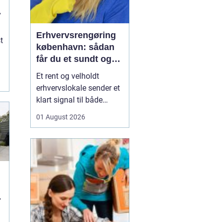
u
Erhvervsrengøring
t
københavn: sådan
får du et sundt og
professionelt
Et rent og velholdt
arbejdsmiljø
erhvervslokale sender et
klart signal til både
kunder og medarbejdere.
01 August 2026
Mange virksomheder i
København opdager
først værdien af
professionel rengøring,
når støvniveauet stiger,
medarbejdere klager
over indeklimaet, eller
kunder kom...