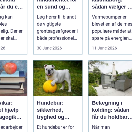
får du en
en sund og
sådan vælger d
 effektiv
stabil løgavl
den rigtige
ing kan
Løg hører til blandt
Varmepumper er
g
løsning
øles
de vigtigste
blevet en af de mes
elig. Der er
grøntsagsafgrøder i
populære måder at
er skal
både professionel
spare på energien
asser der
og hobbybaseret
og få et bedre
026
30 June 2026
11 June 2026
es, o...
dyrkning. Ba...
indeklima på....
vikar:
Hundebur:
Belægning i
el hjælp
sikkerhed,
kolding: sådan
dagogik
tryghed og
får du holdbare
dhed
smartere
og flotte
edarbejder
Et hundebur er for
Når man
hverdag med
udearealer