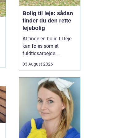
Bolig til leje: sådan
finder du den rette
lejebolig
At finde en bolig til leje
kan føles som et
fuldtidsarbejde.
Udbuddet er stort,
03 August 2026
priserne varierer, og det
kan være svært at
gennemskue, hvad du
egentlig får for pengene.
Samtidig fylder
spørgsmål om
beliggenhed, ...