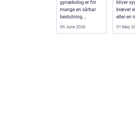
gynækolog er for
bliver sy
hjælp
mange en sårbar
kræver ek
beslutning.
eller en
Undersøgelser og
opstår fra
05 June 2026
31 May 2
behandlinger
foregår i intime...