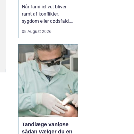
hjælp
Når familielivet bliver
ramt af konflikter,
sygdom eller dødsfald,
kan jura pludselig fylde
08 August 2026
rigtig meget. Mange
oplever, at det er svært at
overskue både følelser
og regler på samme tid.
Her kan
en advokat Ve...
Tandlæge vanløse
sådan vælger du en