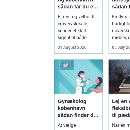
sådan får du et
sådan 
sundt og
tryg og
Et rent og velholdt
En flytn
professionelt
flytnin
erhvervslokale
hurtigt f
arbejdsmiljø
sender et klart
uoversku
signal til både
møbler, d
kunder og
bæres, k
01 August 2026
03 July 2
medarbejdere.
skal pakk
Mange vir...
Gynækolog
Lej en 
københavn
fleksib
sådan finder du
til pæ
tryg og
og sun
At vælge
Når en m
professionel