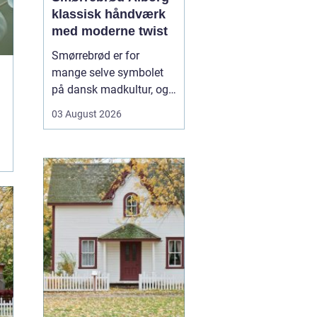
klassisk håndværk
med moderne twist
Smørrebrød er for
mange selve symbolet
på dansk madkultur, og i
Aalborg lever traditionen
03 August 2026
i bedste velgående. Her
finder du både de helt
klassiske stykker med
sild, æg og rejer og nyere
udgaver med grøntsager,
specialiteter fra lokale
slagtere og kre...