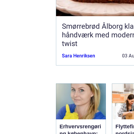
Smørrebrød Ålborg klassisk
håndværk med moder
twist
Sara Henriksen
03 A
Erhvervsrengøri
Flyttef
ng københavn:
nordsj