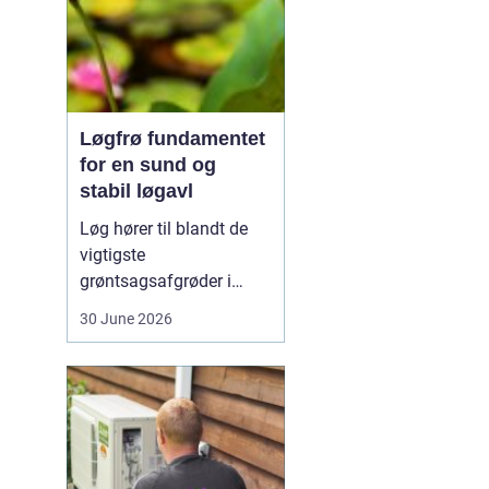
Løgfrø fundamentet
for en sund og
stabil løgavl
Løg hører til blandt de
vigtigste
grøntsagsafgrøder i
både professionel og
30 June 2026
hobbybaseret dyrkning.
Bag ethvert sundt og
ensartet løg ligger et
veludviklet
Løgfrø
, som
er tilpasset klima,
jordtype og