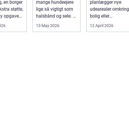
g, en borger
mange hundeejere
planlægger nye
hund
stra støtte,
lige så vigtigt som
udearealer omkring
 ny opgave
halsbånd og sele. Et
bolig eller
 dag til...
godt bur gi...
virksomhed, spiller
026
13 May 2026
12 April 2026
belægningen en hel
centra...