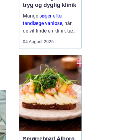
tryg og dygtig klinik
Mange
søger efter
tandlæge vanløse
, når
de vil finde en klinik tæt
på hjemmet, der både er
04 August 2026
fagligt stærk og god til
at skabe ro i maven. For
flere handler valget ikke
kun om pris og
beliggenhed, men i h...
Smørrebrød Ålborg