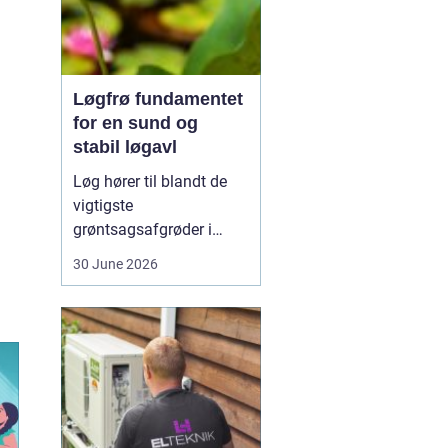
Løgfrø fundamentet
for en sund og
stabil løgavl
Løg hører til blandt de
vigtigste
grøntsagsafgrøder i
både professionel og
30 June 2026
hobbybaseret dyrkning.
Bag ethvert sundt og
ensartet løg ligger et
veludviklet
Løgfrø
, som
er tilpasset klima,
jordtype og
dyrkningssy...