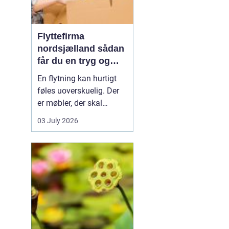
Flyttefirma
nordsjælland sådan
får du en tryg og
effektiv flytning
En flytning kan hurtigt
føles uoverskuelig. Der
er møbler, der skal
bæres, kasser der skal
03 July 2026
pakkes, og ofte en stram
tidsplan at leve op til.
Mange i Nordsjælland
vælger derfor at bruge et
professionelt flyttefirma,
som kan tage sig af det
tunge arbej...