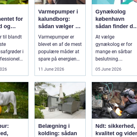
Varmepumper i
Gynækolog
entet for
kalundborg:
københavn
d og
sådan vælger du
sådan finder du
løgavl
den rigtige
tryg og
 til blandt
Varmepumper er
At vælge
løsning
professionel
ste
blevet en af de mest
gynækolog er for
hjælp
safgrøder i
populære måder at
mange en sårbar
fessionel
spare på energien
beslutning.
ybaseret
og få et bedre
Undersøgelser og
2026
11 June 2026
05 June 2026
 Ba...
indeklima på....
behandlinger
foregår i intime...
ur:
Belægning i
Ndt: sikkerhed,
hed,
kolding: sådan
kvalitet og vide