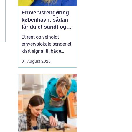
Erhvervsrengøring
københavn: sådan
får du et sundt og
professionelt
Et rent og velholdt
arbejdsmiljø
erhvervslokale sender et
klart signal til både
kunder og medarbejdere.
01 August 2026
Mange virksomheder i
København opdager
først værdien af
professionel rengøring,
når støvniveauet stiger,
medarbejdere klager
over indeklimaet, eller
kunder kom...