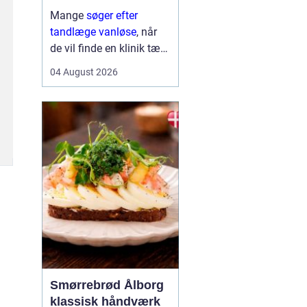
Mange
søger efter
tandlæge vanløse
, når
de vil finde en klinik tæt
på hjemmet, der både er
04 August 2026
fagligt stærk og god til
at skabe ro i maven. For
flere handler valget ikke
kun om pris og
beliggenhed, men i h...
Smørrebrød Ålborg
klassisk håndværk