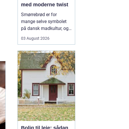
med moderne twist
Smørrebrød er for
mange selve symbolet
på dansk madkultur, og i
Aalborg lever traditionen
03 August 2026
i bedste velgående. Her
finder du både de helt
klassiske stykker med
sild, æg og rejer og nyere
udgaver med grøntsager,
specialiteter fra lokale
slagtere og kre...
Bolig til leje: sådan