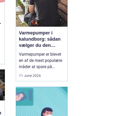
Varmepumper i
kalundborg: sådan
vælger du den
rigtige løsning
Varmepumper er blevet
en af de mest populære
måder at spare på
energien og få et bedre
11 June 2026
indeklima på. Mange
husstande i og omkring
Kalundborg står over for
samme spørgsmål: Skal
vi skifte den gamle
varmekilde ud, og er en
n