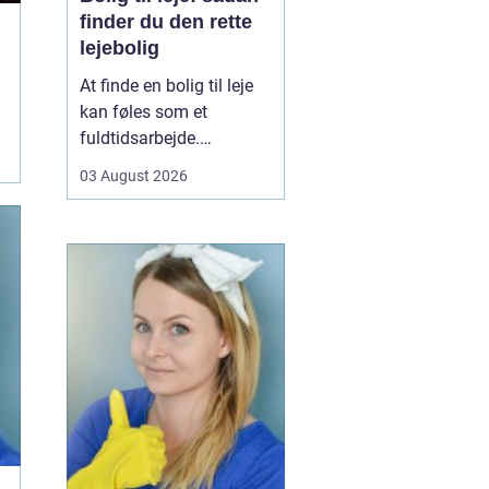
finder du den rette
lejebolig
At finde en bolig til leje
kan føles som et
fuldtidsarbejde.
Udbuddet er stort,
03 August 2026
priserne varierer, og det
kan være svært at
gennemskue, hvad du
egentlig får for pengene.
Samtidig fylder
spørgsmål om
beliggenhed, ...