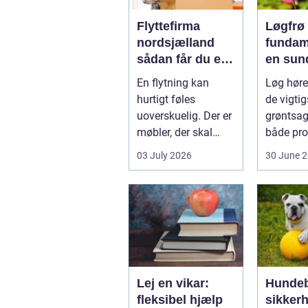
Flyttefirma
Løgfrø
nordsjælland
fundam
sådan får du en
en sun
tryg og effektiv
stabil 
En flytning kan
Løg hører
flytning
hurtigt føles
de vigtig
uoverskuelig. Der er
grøntsag
møbler, der skal
både pro
bæres, kasser der
og hobb
03 July 2026
30 June 
skal pakkes, o...
dyrkning.
Lej en vikar:
Hundeb
fleksibel hjælp
sikker