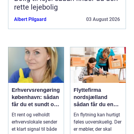
rette lejebolig
Albert Pilgaard
03 August 2026
Erhvervsrengøring
Flyttefirma
københavn: sådan
nordsjælland
får du et sundt og
sådan får du en
professionelt
tryg og effektiv
Et rent og velholdt
En flytning kan hurtigt
arbejdsmiljø
flytning
erhvervslokale sender
føles uoverskuelig. Der
et klart signal til både
er møbler, der skal