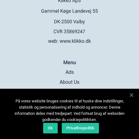
web:
www.klikko.dk
Menu
Ads
About Us
Cookies
På vores website bruges cookies til at huske dine indstillinger,
Contact
statistik og personalisering af indhold og annoncer. Denne
Sitemap
information deles med tredjepart. Ved fortsat brug af websiden
godkender du cookiepolitikken.
Ok
Privatlivspolitik