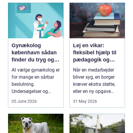
Gynækolog
Lej en vikar:
københavn sådan
fleksibel hjælp til
finder du tryg og
pædagogik og
professionel hjælp
sundhed
At vælge gynækolog er
Når en medarbejder
for mange en sårbar
bliver syg, en borger
beslutning.
kræver ekstra støtte,
Undersøgelser og
eller en ny opgave
behandlinger foregår i
opstår fra dag til...
05 June 2026
31 May 2026
intime...