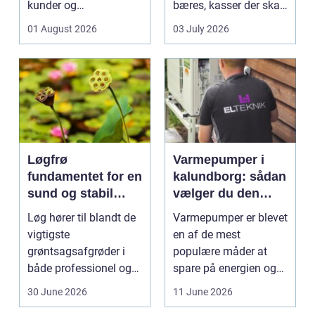
kunder og
bæres, kasser der skal
medarbejdere. Mange
pakkes, o...
01 August 2026
03 July 2026
vir...
Løgfrø
Varmepumper i
fundamentet for en
kalundborg: sådan
sund og stabil
vælger du den
løgavl
rigtige løsning
Løg hører til blandt de
Varmepumper er blevet
vigtigste
en af de mest
grøntsagsafgrøder i
populære måder at
både professionel og
spare på energien og
hobbybaseret
få et bedre indeklima
30 June 2026
11 June 2026
dyrkning. Ba...
på....