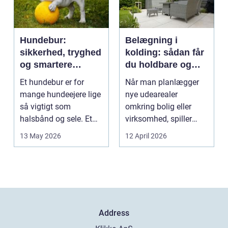
Hundebur:
Belægning i
sikkerhed, tryghed
kolding: sådan får
og smartere
du holdbare og
hverdag med hund
flotte udearealer
Et hundebur er for
Når man planlægger
mange hundeejere lige
nye udearealer
så vigtigt som
omkring bolig eller
halsbånd og sele. Et
virksomhed, spiller
godt bur gi...
belægningen en helt
13 May 2026
12 April 2026
centra...
Address