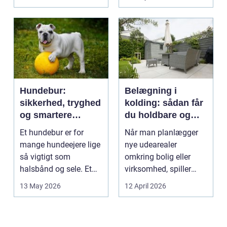
intime...
Hundebur:
Belægning i
sikkerhed, tryghed
kolding: sådan får
og smartere
du holdbare og
hverdag med hund
flotte udearealer
Et hundebur er for
Når man planlægger
mange hundeejere lige
nye udearealer
så vigtigt som
omkring bolig eller
halsbånd og sele. Et
virksomhed, spiller
godt bur gi...
belægningen en helt
13 May 2026
12 April 2026
centra...