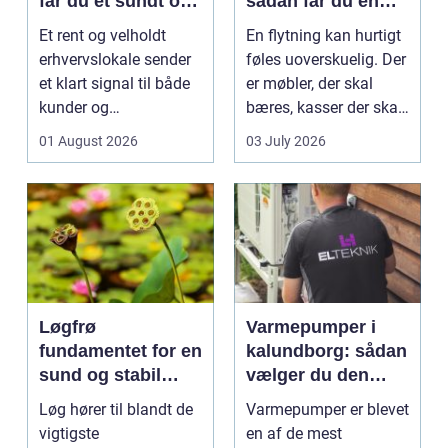
får du et sundt og
sådan får du en
professionelt
tryg og effektiv
Et rent og velholdt
En flytning kan hurtigt
arbejdsmiljø
flytning
erhvervslokale sender
føles uoverskuelig. Der
et klart signal til både
er møbler, der skal
kunder og
bæres, kasser der skal
medarbejdere. Mange
pakkes, o...
01 August 2026
03 July 2026
vir...
Løgfrø
Varmepumper i
fundamentet for en
kalundborg: sådan
sund og stabil
vælger du den
løgavl
rigtige løsning
Løg hører til blandt de
Varmepumper er blevet
vigtigste
en af de mest