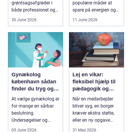
grøntsagsafgrøder i
populære måder at
både professionel og
spare på energien og
hobbybaseret
få et bedre indeklima
30 June 2026
11 June 2026
dyrkning. Ba...
på....
Gynækolog
Lej en vikar:
københavn sådan
fleksibel hjælp til
finder du tryg og
pædagogik og
professionel hjælp
sundhed
At vælge gynækolog er
Når en medarbejder
for mange en sårbar
bliver syg, en borger
beslutning.
kræver ekstra støtte,
Undersøgelser og
eller en ny opgave
behandlinger foregår i
opstår fra dag til...
05 June 2026
31 May 2026