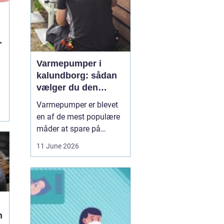
Varmepumper i
kalundborg: sådan
vælger du den
rigtige løsning
Varmepumper er blevet
en af de mest populære
måder at spare på
energien og få et bedre
11 June 2026
indeklima på. Mange
husstande i og omkring
Kalundborg står over for
samme spørgsmål: Skal
vi skifte den gamle
varmekilde ud, og er en
n