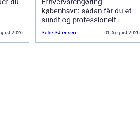
nder du
Erhvervsrengøring
københavn: sådan får du et
sundt og professionelt
arbejdsmiljø
ugust 2026
Sofie Sørensen
01 August 2026