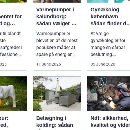
Varmepumper i
Gynækolog
entet for
kalundborg:
københavn
d og
sådan vælger du
sådan finder du
løgavl
den rigtige
tryg og
 til blandt
Varmepumper er
At vælge
løsning
professionel
ste
blevet en af de mest
gynækolog er for
hjælp
safgrøder i
populære måder at
mange en sårbar
fessionel
spare på energien
beslutning.
ybaseret
og få et bedre
Undersøgelser og
2026
11 June 2026
05 June 2026
 Ba...
indeklima på....
behandlinger
foregår i intime...
ur:
Belægning i
Ndt: sikkerhed,
hed,
kolding: sådan
kvalitet og vide