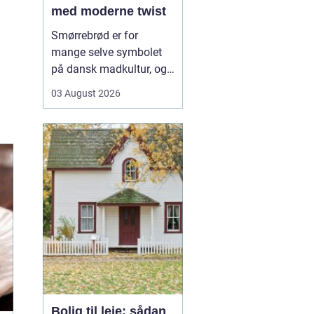
med moderne twist
Smørrebrød er for
mange selve symbolet
på dansk madkultur, og i
Aalborg lever traditionen
03 August 2026
i bedste velgående. Her
finder du både de helt
klassiske stykker med
sild, æg og rejer og nyere
udgaver med grøntsager,
specialiteter fra lokale
slagtere og kre...
Bolig til leje: sådan