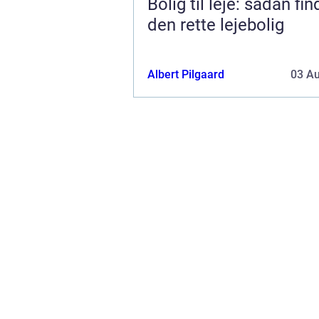
Bolig til leje: sådan fi
den rette lejebolig
Albert Pilgaard
03 A