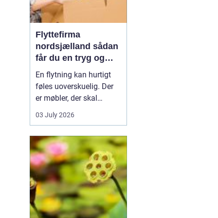
Flyttefirma
nordsjælland sådan
får du en tryg og
effektiv flytning
En flytning kan hurtigt
føles uoverskuelig. Der
er møbler, der skal
bæres, kasser der skal
03 July 2026
pakkes, og ofte en stram
tidsplan at leve op til.
Mange i Nordsjælland
vælger derfor at bruge et
professionelt flyttefirma,
som kan tage sig af det
tunge arbej...