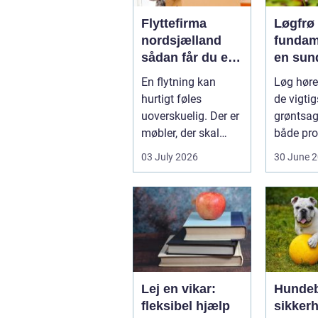
Flyttefirma
Løgfrø
nordsjælland
fundam
sådan får du en
en sun
tryg og effektiv
stabil 
En flytning kan
Løg hører
flytning
hurtigt føles
de vigtig
uoverskuelig. Der er
grøntsag
møbler, der skal
både pro
bæres, kasser der
og hobb
03 July 2026
30 June 
skal pakkes, o...
dyrkning.
Lej en vikar:
Hundeb
fleksibel hjælp
sikker