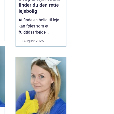
finder du den rette
lejebolig
At finde en bolig til leje
kan føles som et
fuldtidsarbejde.
Udbuddet er stort,
03 August 2026
priserne varierer, og det
kan være svært at
gennemskue, hvad du
egentlig får for pengene.
Samtidig fylder
spørgsmål om
beliggenhed, ...