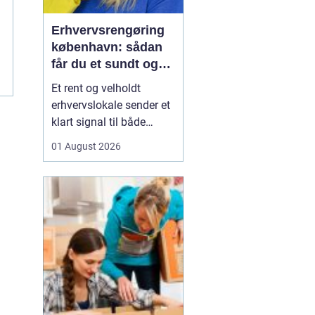
Erhvervsrengøring
københavn: sådan
får du et sundt og
professionelt
Et rent og velholdt
arbejdsmiljø
erhvervslokale sender et
klart signal til både
kunder og medarbejdere.
01 August 2026
Mange virksomheder i
København opdager
først værdien af
professionel rengøring,
når støvniveauet stiger,
medarbejdere klager
over indeklimaet, eller
kunder kom...