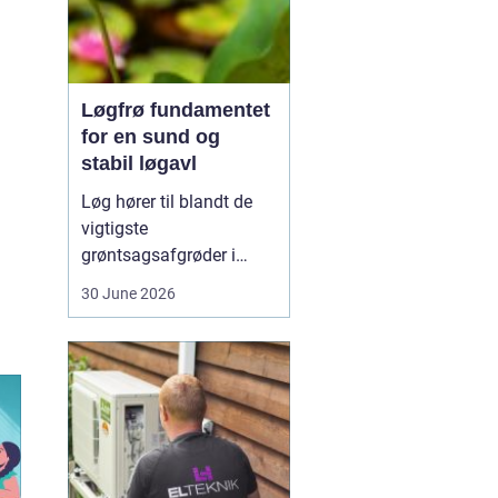
Løgfrø fundamentet
for en sund og
stabil løgavl
Løg hører til blandt de
vigtigste
grøntsagsafgrøder i
både professionel og
30 June 2026
hobbybaseret dyrkning.
Bag ethvert sundt og
ensartet løg ligger et
veludviklet
Løgfrø
, som
er tilpasset klima,
jordtype og
dyrkningssy...