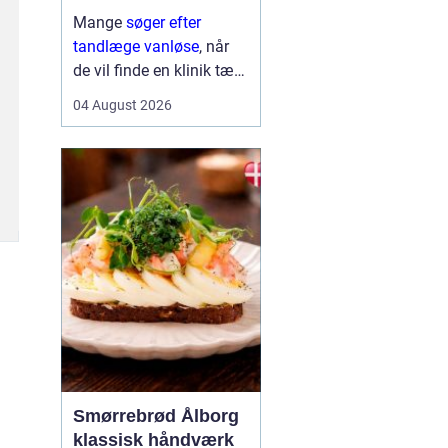
Mange
søger efter
tandlæge vanløse
, når
de vil finde en klinik tæt
på hjemmet, der både er
04 August 2026
fagligt stærk og god til
at skabe ro i maven. For
flere handler valget ikke
kun om pris og
beliggenhed, men i h...
Smørrebrød Ålborg
klassisk håndværk