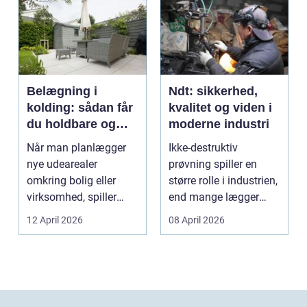
Belægning i
Ndt: sikkerhed,
kolding: sådan får
kvalitet og viden i
du holdbare og
moderne industri
flotte udearealer
Når man planlægger
Ikke-destruktiv
nye udearealer
prøvning spiller en
omkring bolig eller
større rolle i industrien,
virksomhed, spiller
end mange lægger
belægningen en helt
mærke til i hverdage...
12 April 2026
08 April 2026
centra...