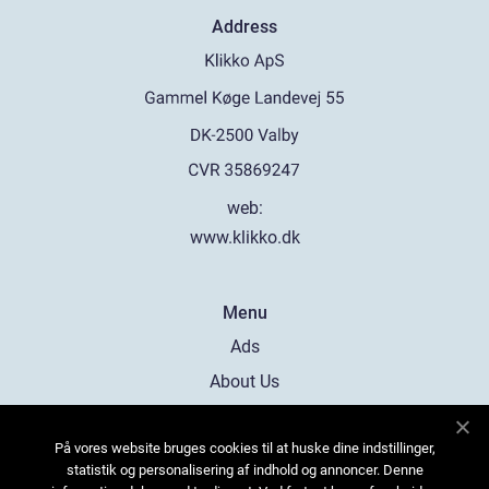
Address
web:
www.klikko.dk
Menu
Ads
About Us
Cookies
På vores website bruges cookies til at huske dine indstillinger,
Contact
statistik og personalisering af indhold og annoncer. Denne
Sitemap