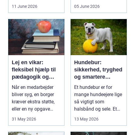
få et bedre indeklima
behandlinger foregår i
11 June 2026
05 June 2026
på....
intime...
Lej en vikar:
Hundebur:
fleksibel hjælp til
sikkerhed, tryghed
pædagogik og
og smartere
sundhed
hverdag med hund
Når en medarbejder
Et hundebur er for
bliver syg, en borger
mange hundeejere lige
kræver ekstra støtte,
så vigtigt som
eller en ny opgave
halsbånd og sele. Et
opstår fra dag til...
godt bur gi...
31 May 2026
13 May 2026