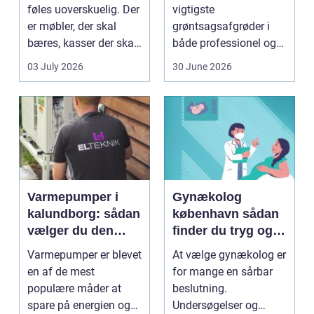
flytning
føles uoverskuelig. Der
vigtigste
er møbler, der skal
grøntsagsafgrøder i
bæres, kasser der skal
både professionel og
pakkes, o...
hobbybaseret
03 July 2026
30 June 2026
dyrkning. Ba...
Varmepumper i
Gynækolog
kalundborg: sådan
københavn sådan
vælger du den
finder du tryg og
rigtige løsning
professionel hjælp
Varmepumper er blevet
At vælge gynækolog er
en af de mest
for mange en sårbar
populære måder at
beslutning.
spare på energien og
Undersøgelser og