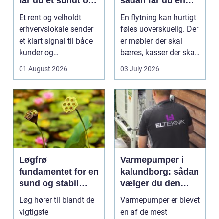
får du et sundt og
sådan får du en
professionelt
tryg og effektiv
Et rent og velholdt
En flytning kan hurtigt
arbejdsmiljø
flytning
erhvervslokale sender
føles uoverskuelig. Der
et klart signal til både
er møbler, der skal
kunder og
bæres, kasser der skal
medarbejdere. Mange
pakkes, o...
01 August 2026
03 July 2026
vir...
Løgfrø
Varmepumper i
fundamentet for en
kalundborg: sådan
sund og stabil
vælger du den
løgavl
rigtige løsning
Løg hører til blandt de
Varmepumper er blevet
vigtigste
en af de mest