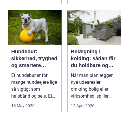
intime...
Hundebur:
Belægning i
sikkerhed, tryghed
kolding: sådan får
og smartere
du holdbare og
hverdag med hund
flotte udearealer
Et hundebur er for
Når man planlægger
mange hundeejere lige
nye udearealer
så vigtigt som
omkring bolig eller
halsbånd og sele. Et
virksomhed, spiller
godt bur gi...
belægningen en helt
13 May 2026
12 April 2026
centra...