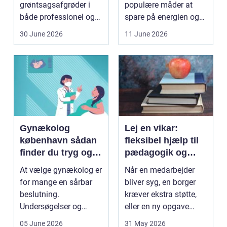
grøntsagsafgrøder i
populære måder at
både professionel og
spare på energien og
hobbybaseret
få et bedre indeklima
30 June 2026
11 June 2026
dyrkning. Ba...
på....
Gynækolog
Lej en vikar:
københavn sådan
fleksibel hjælp til
finder du tryg og
pædagogik og
professionel hjælp
sundhed
At vælge gynækolog er
Når en medarbejder
for mange en sårbar
bliver syg, en borger
beslutning.
kræver ekstra støtte,
Undersøgelser og
eller en ny opgave
behandlinger foregår i
opstår fra dag til...
05 June 2026
31 May 2026