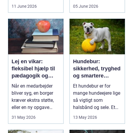
få et bedre indeklima
behandlinger foregår i
11 June 2026
05 June 2026
på....
intime...
Lej en vikar:
Hundebur:
fleksibel hjælp til
sikkerhed, tryghed
pædagogik og
og smartere
sundhed
hverdag med hund
Når en medarbejder
Et hundebur er for
bliver syg, en borger
mange hundeejere lige
kræver ekstra støtte,
så vigtigt som
eller en ny opgave
halsbånd og sele. Et
opstår fra dag til...
godt bur gi...
31 May 2026
13 May 2026