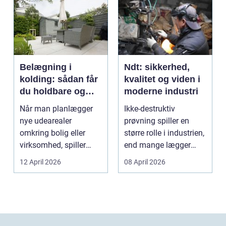
Belægning i
Ndt: sikkerhed,
kolding: sådan får
kvalitet og viden i
du holdbare og
moderne industri
flotte udearealer
Når man planlægger
Ikke-destruktiv
nye udearealer
prøvning spiller en
omkring bolig eller
større rolle i industrien,
virksomhed, spiller
end mange lægger
belægningen en helt
mærke til i hverdage...
12 April 2026
08 April 2026
centra...