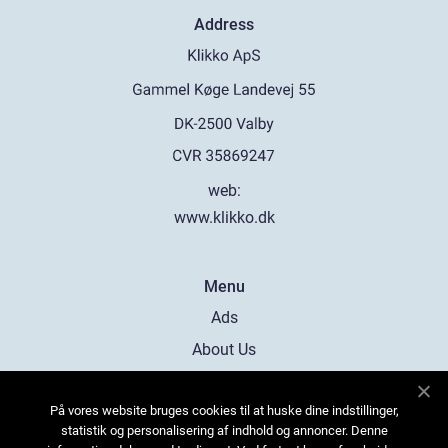
Address
web:
www.klikko.dk
Menu
Ads
About Us
Cookies
På vores website bruges cookies til at huske dine indstillinger,
Contact
statistik og personalisering af indhold og annoncer. Denne
Sitemap