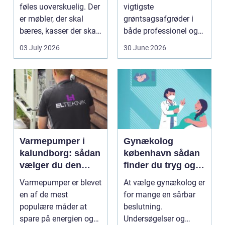
flytning
føles uoverskuelig. Der
vigtigste
er møbler, der skal
grøntsagsafgrøder i
bæres, kasser der skal
både professionel og
pakkes, o...
hobbybaseret
03 July 2026
30 June 2026
dyrkning. Ba...
Varmepumper i
Gynækolog
kalundborg: sådan
københavn sådan
vælger du den
finder du tryg og
rigtige løsning
professionel hjælp
Varmepumper er blevet
At vælge gynækolog er
en af de mest
for mange en sårbar
populære måder at
beslutning.
spare på energien og
Undersøgelser og